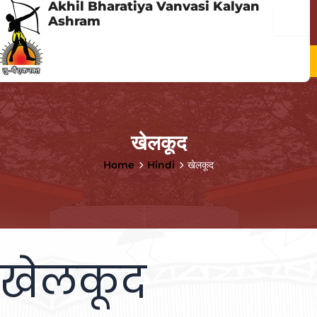
Akhil Bharatiya Vanvasi Kalyan
Skip
Menu
Ashram
to
content
Menu
खेलकूद
Home
Hindi
खेलकूद
खेलकूद