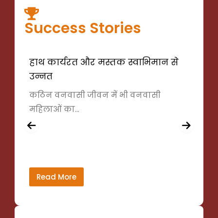
Success Stories
हाथ कार्यरत और मस्तक स्वाभिमान से
छेव
उन्नत
गर्
कठिन वनवासी जीवन में भी वनवासी
गोल
महिलाओं का...
वाली
Read More
R