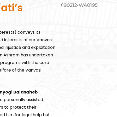
ati’s
terests) conveys its
d interests of our Vanvasi
d injustice and exploitation
lyan Ashram has undertaken
s programs with the core
elfare of the Vanvasi
nyogi Balasaheb
He personally assisted
s to protect their
d him for legal help but