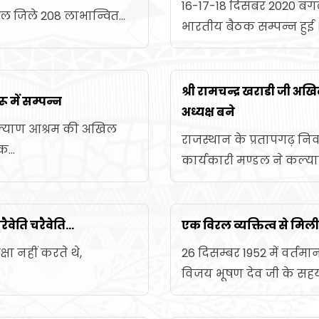
16-17-18 दिसंबर 2020 बं
जिले 208 लाभान्वित...
भारतीय बैठक सम्पन्न हुई ।
श्री रामचन्द्र खराडी जी 
 में सम्पन्न
अध्यक्ष बने
कल्याण आश्रम की अखिल
राजस्थान के प्रतापगढ़ निवास
...
कार्यकारी मण्डल ने कल्याण
ैवेति चरैवेति...
एक विरल व्यक्तित्व से मिली
क्षा नहीं करते थे,
26 दिसम्बर 1952 में वर्त
विजय भूषण देव जी के सहय