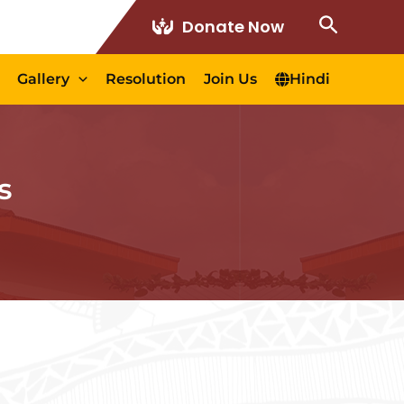
Search
Donate Now
Gallery
Resolution
Join Us
Hindi
s