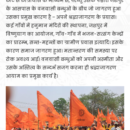
छोटे से छात्रावास के माध्यम से, परन्तु उसके पश्चात जशपुर
के आसपास के वनवासी बन्धुओं के बीच जो जागरण हुआ
उसका प्रमुख कारण है – अपने श्रद्धाजागरण के प्रयास।
कई गाँवों में हनुमान मंदिरों की स्थापना, जशपुर में
विष्णुयाग का आयोजन, गाँव-गाँव में भजन-सत्संग केन्द्रों
का प्रारम्भ, सन्त-महन्तों का ग्रामीण प्रवास इत्यादि। इसके
कारण समाज जागरण हुआ। मतान्तरण की समस्या पर
रोक अवश्य आई। वनवासी बन्धुओं को अपनी अस्मीता और
उसके अस्तित्व के सन्दर्भ सजग करना ही श्रद्धाजागरण
आयाम का प्रमुख कार्य है।