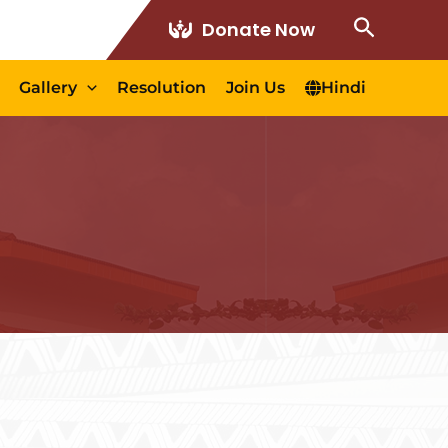
Search
Donate Now
Gallery
Resolution
Join Us
Hindi