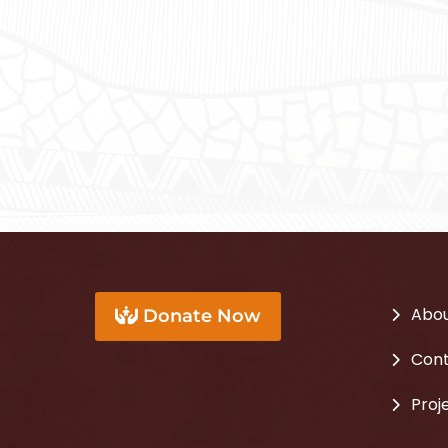
Abou
Donate Now
Cont
Proj