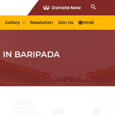
Search
Donate Now
Gallery
Resolution
Join Us
Hindi
ION IN BARIPADA