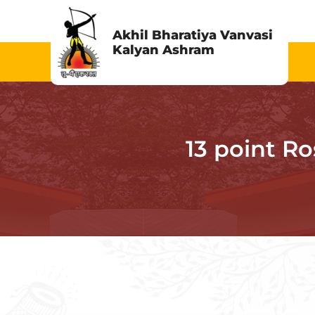
Skip
to
Akhil Bharatiya Vanvasi
Kalyan Ashram
content
13 point Rost