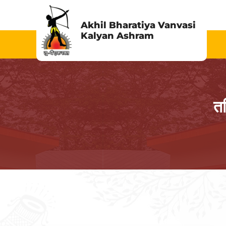
Skip
to
Akhil Bharatiya Vanvasi
Kalyan Ashram
content
तम