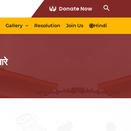
Search
Donate Now
Gallery
Resolution
Join Us
Hindi
ारे