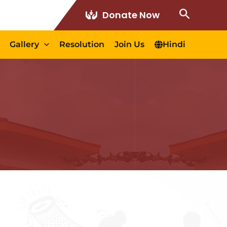
Search
Donate Now
Gallery
Resolution
Join Us
Hindi