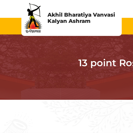
Skip
to
Akhil Bharatiya Vanvasi
Kalyan Ashram
content
13 point Rost